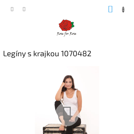
Prejsť
NÁKUP
na
obsah
KOŠÍK
Legíny s krajkou 1070482