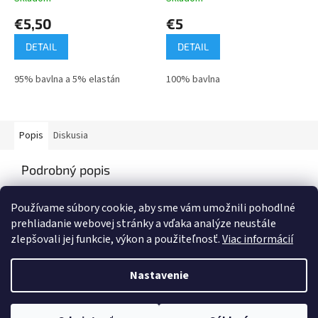
€5,50
€5
DETAIL
DETAIL
95% bavlna a 5% elastán
100% bavlna
Popis
Diskusia
Podrobný popis
Popis produktu nie je dostupný
Používame súbory cookie, aby sme vám umožnili pohodlné
prehliadanie webovej stránky a vďaka analýze neustále
zlepšovali jej funkcie, výkon a použiteľnosť.
Viac informácií
Z
á
Nastavenie
Vytvoril Shoptet
p
ä
t