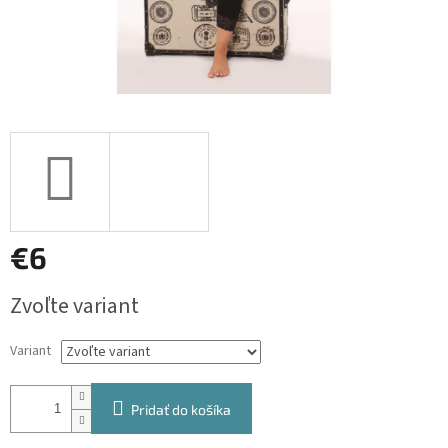
€6
Jednotková
Zvoľte variant
cena:
Variant
Pridať do košíka