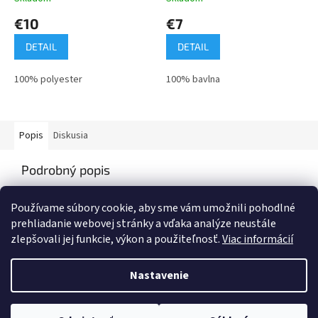
€10
€7
DETAIL
DETAIL
100% polyester
100% bavlna
Popis
Diskusia
Podrobný popis
Popis produktu nie je dostupný
Používame súbory cookie, aby sme vám umožnili pohodlné
prehliadanie webovej stránky a vďaka analýze neustále
zlepšovali jej funkcie, výkon a použiteľnosť.
Viac informácií
Z
á
Nastavenie
Vytvoril Shoptet
p
ä
t