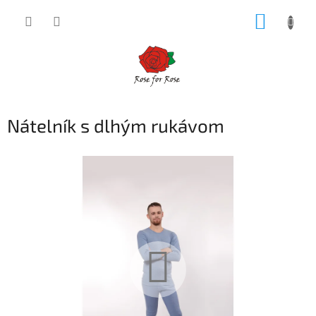
Prejsť
NÁKUP
na
obsah
KOŠÍK
Nátelník s dlhým rukávom