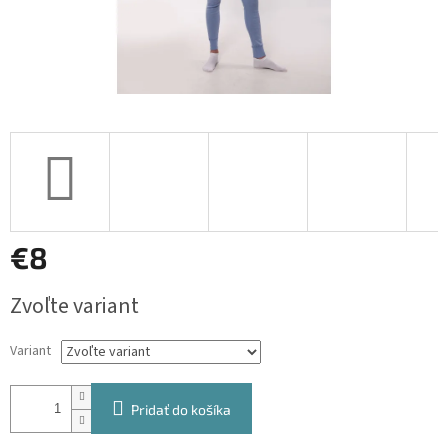
€8
Jednotková
Zvoľte variant
cena:
Variant
Pridať do košíka