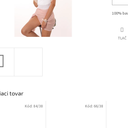
100% bav
TLAČ
iaci tovar
Kód:
84/38
Kód:
66/38