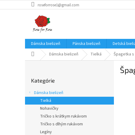
Prejsť
roseforrose1@gmail.com
na
obsah
Dámska bielizeň
Pánska bielizeň
Detská bieli
Domov
Dámska bielizeň
Tielká
Špagetka s 
B
Špag
o
Preskočiť
č
Kategórie
kategórie
n
ý
Dámska bielizeň
p
Tielká
a
Nohavičky
n
e
Tričko s krátkym rukávom
l
Tričko s dlhým rukávom
Legíny