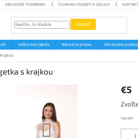
OBCHODNÉ PODMIENKY
OCHRANA OSOBNÝCH ÚDAJOV
KONTAK
HĽADAŤ
zeň
Veľkostná tabuľa
Návod na pranie
Obchodné podmi
krajkou
etka s krajkou
€5
Jednotk
Zvoľte
cena:
Variant