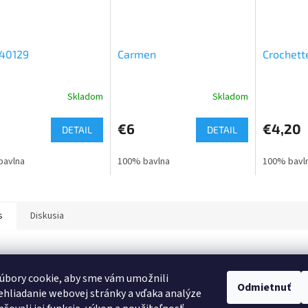
140129
Carmen
Crochett
Skladom
Skladom
€6
€4,20
DETAIL
DETAIL
bavlna
100% bavlna
100% bavl
s
Diskusia
robný popis
úbory cookie, aby sme vám umožnili
s produktu nie je dostupný
Odmietnuť
hliadanie webovej stránky a vďaka analýze