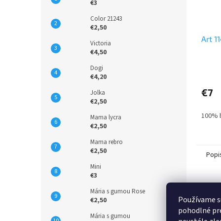
€3
Color 21243
€2,50
Art 1
Victoria
€4,50
Dogi
€4,20
€7
Jolka
€2,50
100% 
Mama lycra
€2,50
Mama rebro
€2,50
Popi
Mini
€3
Pod
Mária s gumou Rose
Používame s
€2,50
Popi
pohodlné pre
Mária s gumou