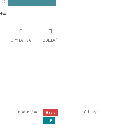
lna
OPÝTAŤ SA
ZDIEĽAŤ
Kód:
69/38
Kód:
72/38
Akcia
Tip